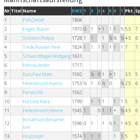
Nr
Titel
Name
DWZ
1
2
3
4
5
6
7
Pkt.
Sp
1
Pohl,Detlef
1804
2
Engels,Ruben
1970
0
1
+
1
1
1
½
5.5
7
3
Stülcken,Philipp
1728
1
1
1
½
½
½
4.5
6
4
Trede,Rouven-Peer
1824
1
1
1
1
1
1
1
7
7
5
Schwerdtfeger,Wolfgang
1631
6
Petrow,Andre
1717
7
Kutz,Paul Matti
1592
½
0
1
+
1
3.5
5
8
Hellenbroich,Hanno
1753
½
1
0
½
0
½
2.5
6
9
Fenski,Ole
1562
10
Kutz,Ida Klara
1799
1
1
1
1
1
5
5
11
Hellenbroich,Helene
1545
1
0
1
1
+
½
4.5
6
Borukhson,Benjamin
12
1596
0
1
1
½
1
1
4.5
6
Joel
13
Ho,Joseph
1574
1
1
1
1
1
5
5