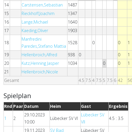
14
Carstensen,Sebastian
1487
15
Rieckhoff,Joachim
1347
16
Lange,Michael
1640
17
Kaeding,Oliver
1903
Manfredini
18
1528
0
0
1
Paredes,Stefano Mattia
19
Hellenbroich,Alfred
938
0
0
1
20
Kutz,Henning Jasper
1034
0
0
1
21
Hellenbroich,Nicole
Gesamt
4.5
7.5
4
7.5
5
7.5
6
42
5
Spielplan
Rnd
Paar
Datum
Heim
Gast
Ergebnis
29.10.2023
Lübecker SV
1
2
Lübecker SV VI
4.5 : 3.5
10:00
VII
19.11.2023
SV Bad
Lübecker SV