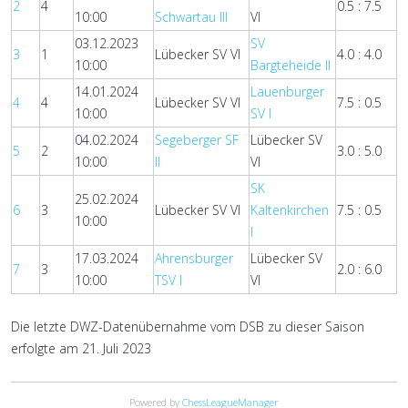
2
4
0.5 : 7.5
10:00
Schwartau III
VI
03.12.2023
SV
3
1
Lübecker SV VI
4.0 : 4.0
10:00
Bargteheide II
14.01.2024
Lauenburger
4
4
Lübecker SV VI
7.5 : 0.5
10:00
SV I
04.02.2024
Segeberger SF
Lübecker SV
5
2
3.0 : 5.0
10:00
II
VI
SK
25.02.2024
6
3
Lübecker SV VI
Kaltenkirchen
7.5 : 0.5
10:00
I
17.03.2024
Ahrensburger
Lübecker SV
7
3
2.0 : 6.0
10:00
TSV I
VI
Die letzte DWZ-Datenübernahme vom DSB zu dieser Saison
erfolgte am 21. Juli 2023
Powered by
ChessLeagueManager