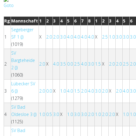
Rg
Mannschaft
1
2
3
4
5
6
7
8
1
2
3
4
5
6
Segeberger
1
SF 1 (J)
X
2.0
2.0
3.0
4.0
4.0
4.0
4.0
X
2.5
1.0
3.0
3.0
3.0
(1019)
SV
Bargteheide
2
2.0
X
4.0
3.5
0.0
2.5
4.0
3.0
1.5
X
2.0
2.0
2.5
2.0
2 (J)
(1060)
Lübecker SV
3
6 (J)
2.0
0.0
X
1.0
4.0
1.5
2.0
4.0
3.0
2.0
X
2.0
4.0
3.0
(1279)
SV Bad
4
Oldesloe 3 (J)
1.0
0.5
3.0
X
1.0
3.0
3.0
2.0
1.0
2.0
2.0
X
1.0
1.0
(1125)
SV Bad