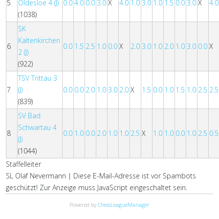
5
Oldesloe 4 (J)
0.0
4.0
0.0
3.0
X
4.0
1.0
3.0
1.0
1.5
0.0
3.0
X
4.0
(1038)
SK
Kaltenkirchen
6
0.0
1.5
2.5
1.0
0.0
X
2.0
3.0
1.0
2.0
1.0
3.0
0.0
X
2 (J)
(922)
TSV Trittau 3
7
(J)
0.0
0.0
2.0
1.0
3.0
2.0
X
1.5
0.0
1.0
1.5
1.0
2.5
2.5
(839)
SV Bad
Schwartau 4
8
0.0
1.0
0.0
2.0
1.0
1.0
2.5
X
1.0
1.0
0.0
1.0
2.5
0.5
(J)
(1044)
Staffelleiter
SL Olaf Nevermann |
Diese E-Mail-Adresse ist vor Spambots
geschützt! Zur Anzeige muss JavaScript eingeschaltet sein.
Powered by
ChessLeagueManager