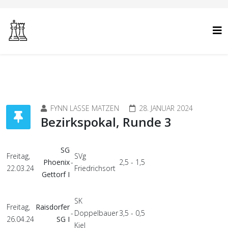
FYNN LASSE MATZEN
28. JANUAR 2024
Bezirkspokal, Runde 3
SG
Freitag,
SVg
Phoenix
-
2,5 - 1,5
22.03.24
Friedrichsort
Gettorf I
SK
Freitag,
Raisdorfer
-
Doppelbauer
3,5 - 0,5
26.04.24
SG I
Kiel