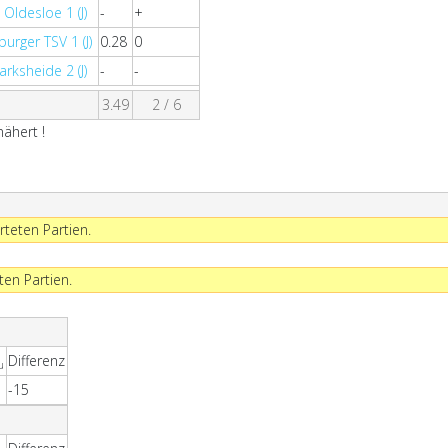
Oldesloe 1 (J)
-
+
urger TSV 1 (J)
0.28
0
rksheide 2 (J)
-
-
3.49
2 / 6
ähert !
rteten Partien.
ten Partien.
Differenz
u
-15