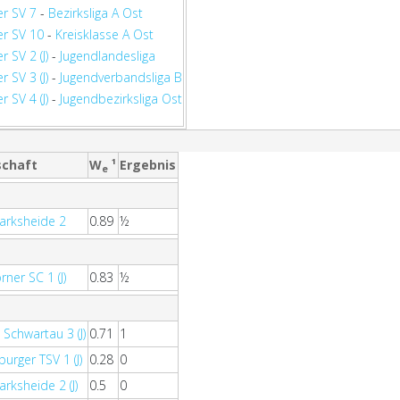
r SV 7
-
Bezirksliga A Ost
r SV 10
-
Kreisklasse A Ost
 SV 2 (J)
-
Jugendlandesliga
 SV 3 (J)
-
Jugendverbandsliga B
 SV 4 (J)
-
Jugendbezirksliga Ost
chaft
W
¹
Ergebnis
e
arksheide 2
0.89
½
ner SC 1 (J)
0.83
½
Schwartau 3 (J)
0.71
1
urger TSV 1 (J)
0.28
0
rksheide 2 (J)
0.5
0