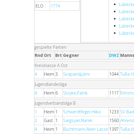
Lübecke
ELO :
1774
Lübecke
Lübecker
Lübecker
Lübecker
gespielte Partien
Rnd
Ort
Brt
Gegner
DWZ
Manns
Kreisklasse A Ost
4
Heim
3
Sirapandji,Jimi
1044
TuRa H
Jugendlandesliga
6
Heim
6
Stoyke,Patrik
1117
Elmshor
Jugendverbandsliga B
1
Heim
1
Schwerdtfeger,Hilko
1233
SV Bad 
2
Gast
1
Sargsyan,Narek
1560
Ahrensb
4
Heim
1
Buchtmann,Alwin Lasse
1397
TuRa Ha