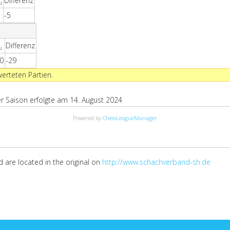
Differenz
u
-5
Differenz
u
0
-29
werteten Partien.
 Saison erfolgte am 14. August 2024
Powered by
ChessLeagueManager
 are located in the original on
http://www.schachverband-sh.de