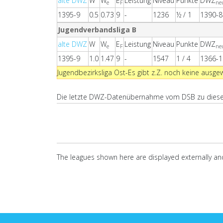
alte DWZ
W
W
E
Leistung
Niveau
Punkte
DWZ
e
F
ne
1395-9
0.5
0.73
9
-
1236
½ / 1
1390-8
Jugendverbandsliga B
alte DWZ
W
W
E
Leistung
Niveau
Punkte
DWZ
e
F
ne
1395-9
1.0
1.47
9
-
1547
1 / 4
1366-1
Jugendbezirksliga Ost-Es gibt z.Z. noch keine ausge
Die letzte DWZ-Datenübernahme vom DSB zu dieser
The leagues shown here are displayed externally and