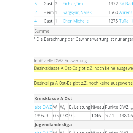
5
Gast
2
Eichler,Tim
1372
SV Bad 
2
Heim
1
Sargsyan,Narek
1560
Ahrensb
4
Gast
1
Chen,Michelle
1275
TuRa Ha
Summe
¹ Die Berechnung der Gewinnerwartung ist nur angen
Inoffizielle DWZ Auswertung
Bezirksklasse A Ost-Es gibt z.Z. noch keine ausgewe
Bezirksliga A Ost-Es gibt z.Z. noch keine ausgewerte
Kreisklasse A Ost
alte DWZ
W
W
E
Leistung
Niveau
Punkte
DWZ
e
F
ne
1395-9
0.5
0.90
9
-
1046
½ / 1
1380-6
Jugendlandesliga