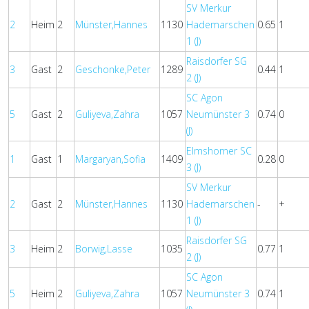
SV Merkur
2
Heim
2
Münster,Hannes
1130
Hademarschen
0.65
1
1 (J)
Raisdorfer SG
3
Gast
2
Geschonke,Peter
1289
0.44
1
2 (J)
SC Agon
5
Gast
2
Guliyeva,Zahra
1057
Neumünster 3
0.74
0
(J)
Elmshorner SC
1
Gast
1
Margaryan,Sofia
1409
0.28
0
3 (J)
SV Merkur
2
Gast
2
Münster,Hannes
1130
Hademarschen
-
+
1 (J)
Raisdorfer SG
3
Heim
2
Borwig,Lasse
1035
0.77
1
2 (J)
SC Agon
5
Heim
2
Guliyeva,Zahra
1057
Neumünster 3
0.74
1