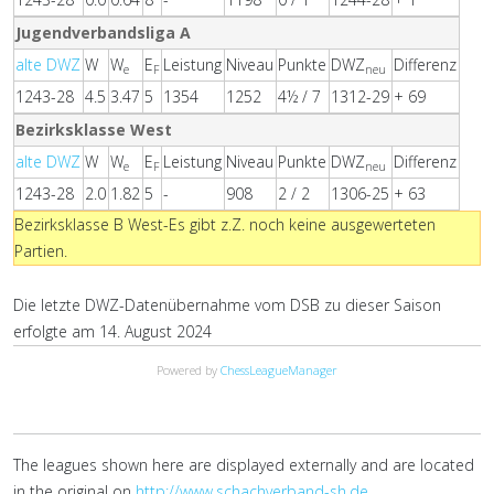
Jugendverbandsliga A
alte DWZ
W
W
E
Leistung
Niveau
Punkte
DWZ
Differenz
e
F
neu
1243-28
4.5
3.47
5
1354
1252
4½ / 7
1312-29
+ 69
Bezirksklasse West
alte DWZ
W
W
E
Leistung
Niveau
Punkte
DWZ
Differenz
e
F
neu
1243-28
2.0
1.82
5
-
908
2 / 2
1306-25
+ 63
Bezirksklasse B West-Es gibt z.Z. noch keine ausgewerteten
Partien.
Die letzte DWZ-Datenübernahme vom DSB zu dieser Saison
erfolgte am 14. August 2024
Powered by
ChessLeagueManager
The leagues shown here are displayed externally and are located
in the original on
http://www.schachverband-sh.de