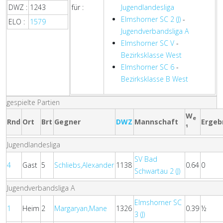
DWZ :
1243
für :
Jugendlandesliga
Elmshorner SC 2 (J)
-
ELO :
1579
Jugendverbandsliga A
Elmshorner SC V
-
Bezirksklasse West
Elmshorner SC 6
-
Bezirksklasse B West
gespielte Partien
W
e
Rnd
Ort
Brt
Gegner
DWZ
Mannschaft
Ergeb
¹
Jugendlandesliga
SV Bad
4
Gast
5
Schliebs,Alexander
1138
0.64
0
Schwartau 2 (J)
Jugendverbandsliga A
Elmshorner SC
1
Heim
2
Margaryan,Mane
1326
0.39
½
3 (J)