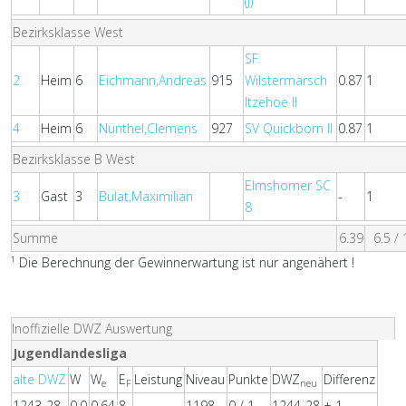
(J)
Bezirksklasse West
SF
2
Heim
6
Eichmann,Andreas
915
Wilstermarsch
0.87
1
Itzehoe II
4
Heim
6
Nünthel,Clemens
927
SV Quickborn II
0.87
1
Bezirksklasse B West
Elmshorner SC
3
Gast
3
Bulat,Maximilian
-
1
8
Summe
6.39
6.5 / 
¹ Die Berechnung der Gewinnerwartung ist nur angenähert !
Inoffizielle DWZ Auswertung
Jugendlandesliga
alte DWZ
W
W
E
Leistung
Niveau
Punkte
DWZ
Differenz
e
F
neu
1243-28
0.0
0.64
8
-
1198
0 / 1
1244-28
+ 1