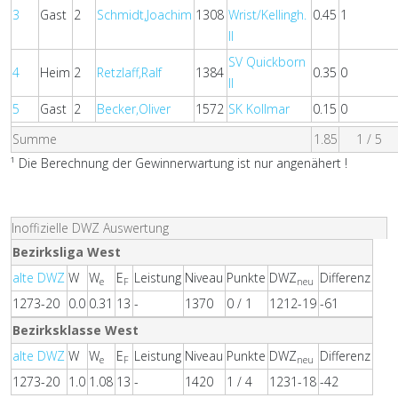
3
Gast
2
Schmidt,Joachim
1308
Wrist/Kellingh.
0.45
1
II
SV Quickborn
4
Heim
2
Retzlaff,Ralf
1384
0.35
0
II
5
Gast
2
Becker,Oliver
1572
SK Kollmar
0.15
0
Summe
1.85
1 / 5
¹ Die Berechnung der Gewinnerwartung ist nur angenähert !
Inoffizielle DWZ Auswertung
Bezirksliga West
alte DWZ
W
W
E
Leistung
Niveau
Punkte
DWZ
Differenz
e
F
neu
1273-20
0.0
0.31
13
-
1370
0 / 1
1212-19
-61
Bezirksklasse West
alte DWZ
W
W
E
Leistung
Niveau
Punkte
DWZ
Differenz
e
F
neu
1273-20
1.0
1.08
13
-
1420
1 / 4
1231-18
-42