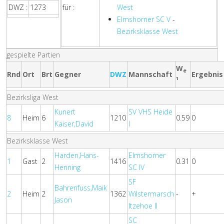
DWZ :
1273
für :
West
Elmshorner SC V
-
Bezirksklasse West
gespielte Partien
W
e
Rnd
Ort
Brt
Gegner
DWZ
Mannschaft
Ergebnis
¹
Bezirksliga West
Kunert
SV VHS Heide
8
Heim
6
1210
0.59
0
Kaiser,David
I
Bezirksklasse West
Harden,Hans-
Elmshorner
1
Gast
2
1416
0.31
0
Henning
SC IV
SF
Bahrenfuss,Maik
2
Heim
2
1362
Wilstermarsch
-
+
Jason
Itzehoe II
SC