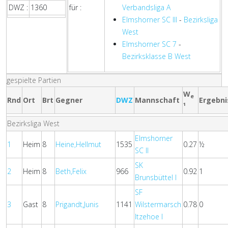
DWZ :
1360
für :
Verbandsliga A
Elmshorner SC III
-
Bezirksliga
West
Elmshorner SC 7
-
Bezirksklasse B West
gespielte Partien
W
e
Rnd
Ort
Brt
Gegner
DWZ
Mannschaft
Ergebni
¹
Bezirksliga West
Elmshorner
1
Heim
8
Heine,Hellmut
1535
0.27
½
SC II
SK
2
Heim
8
Beth,Felix
966
0.92
1
Brunsbüttel I
SF
3
Gast
8
Prigandt,Junis
1141
Wilstermarsch
0.78
0
Itzehoe I