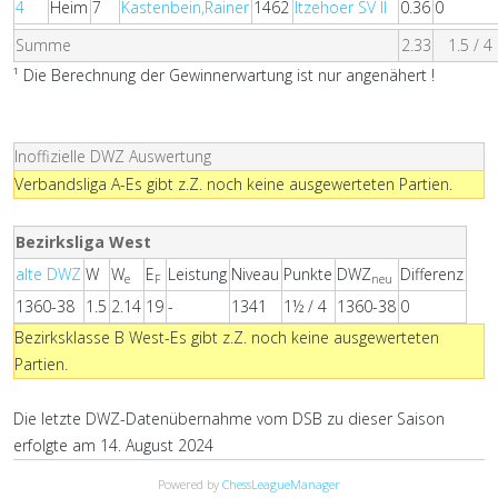
4
Heim
7
Kastenbein,Rainer
1462
Itzehoer SV II
0.36
0
Summe
2.33
1.5 / 4
¹ Die Berechnung der Gewinnerwartung ist nur angenähert !
Inoffizielle DWZ Auswertung
Verbandsliga A-Es gibt z.Z. noch keine ausgewerteten Partien.
Bezirksliga West
alte DWZ
W
W
E
Leistung
Niveau
Punkte
DWZ
Differenz
e
F
neu
1360-38
1.5
2.14
19
-
1341
1½ / 4
1360-38
0
Bezirksklasse B West-Es gibt z.Z. noch keine ausgewerteten
Partien.
Die letzte DWZ-Datenübernahme vom DSB zu dieser Saison
erfolgte am 14. August 2024
Powered by
ChessLeagueManager