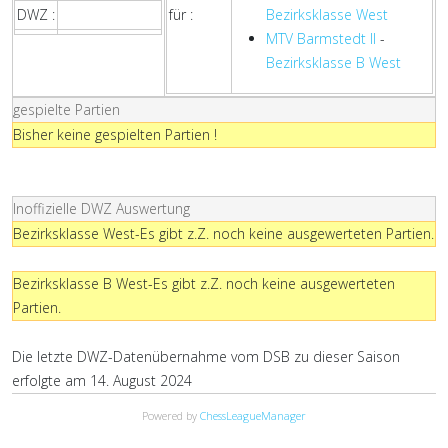
DWZ :
für :
Bezirksklasse West
MTV Barmstedt II
-
Bezirksklasse B West
gespielte Partien
Bisher keine gespielten Partien !
Inoffizielle DWZ Auswertung
Bezirksklasse West-Es gibt z.Z. noch keine ausgewerteten Partien.
Bezirksklasse B West-Es gibt z.Z. noch keine ausgewerteten
Partien.
Die letzte DWZ-Datenübernahme vom DSB zu dieser Saison
erfolgte am 14. August 2024
Powered by
ChessLeagueManager