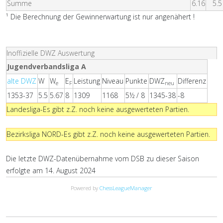
Summe
6.16
5.5
¹ Die Berechnung der Gewinnerwartung ist nur angenähert !
Inoffizielle DWZ Auswertung
Jugendverbandsliga A
alte DWZ
W
W
E
Leistung
Niveau
Punkte
DWZ
Differenz
e
F
neu
1353-37
5.5
5.67
8
1309
1168
5½ / 8
1345-38
-8
Landesliga-Es gibt z.Z. noch keine ausgewerteten Partien.
Bezirksliga NORD-Es gibt z.Z. noch keine ausgewerteten Partien.
Die letzte DWZ-Datenübernahme vom DSB zu dieser Saison
erfolgte am 14. August 2024
Powered by
ChessLeagueManager