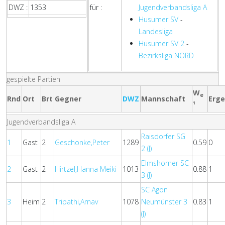
DWZ :
1353
für :
Jugendverbandsliga A
Husumer SV
-
Landesliga
Husumer SV 2
-
Bezirksliga NORD
gespielte Partien
W
e
Rnd
Ort
Brt
Gegner
DWZ
Mannschaft
Erge
¹
Jugendverbandsliga A
Raisdorfer SG
1
Gast
2
Geschonke,Peter
1289
0.59
0
2 (J)
Elmshorner SC
2
Gast
2
Hirtzel,Hanna Meiki
1013
0.88
1
3 (J)
SC Agon
3
Heim
2
Tripathi,Arnav
1078
Neumünster 3
0.83
1
(J)