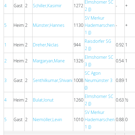
Elmshorner SC
4
Gast
2
Schiller,Kasimir
1272
-
+
2 (J)
SV Merkur
5
Heim
2
Münster,Hannes
1130
Hademarschen
-
+
1 (J)
Raisdorfer SG
1
Heim
2
Dreher,Niclas
944
0.92
1
2 (J)
Elmshorner SC
2
Heim
2
Margaryan,Mane
1326
0.54
1
3 (J)
SC Agon
3
Gast
2
Senthilkumar,Shivani
1008
Neumünster 3
0.89
1
(J)
Elmshorner SC
4
Heim
2
Bulat,Ionut
1260
0.63
½
2 (J)
SV Merkur
5
Gast
2
Niemöller,Levin
1010
Hademarschen
0.88
0
1 (J)