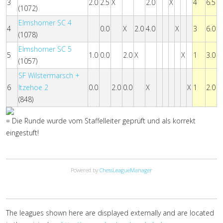
3
2.0
2.5
X
2.0
X
4
6.5
(1072)
Elmshorner SC 4
4
0.0
X
2.0
4.0
X
3
6.0
(1078)
Elmshorner SC 5
5
1.0
0.0
2.0
X
X
1
3.0
(1057)
SF Wilstermarsch +
6
Itzehoe 2
0.0
2.0
0.0
X
X
1
2.0
(848)
= Die Runde wurde vom Staffelleiter geprüft und als korrekt
eingestuft!
Powered by
ChessLeagueManager
The leagues shown here are displayed externally and are located