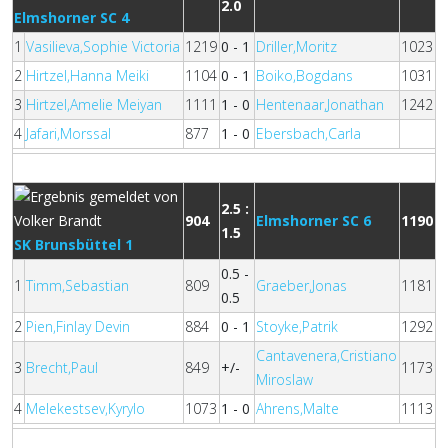
2.0
Elmshorner SC 4
1
Vasilieva,Sophie Victoria
1219
0 - 1
Driller,Moritz
1023
2
Hirtzel,Hanna Meiki
1104
0 - 1
Boiko,Bogdans
1031
3
Hirtzel,Amelie Meiyan
1111
1 - 0
Hentenaar,Jonathan
1242
4
Jafari,Morssal
877
1 - 0
Ebersbach,Carla
2.5 :
904
Elmshorner SC 6
1190
1.5
SK Brunsbüttel 1
0.5 -
1
Timm,Sebastian
809
Graeber,Jonas
1181
0.5
2
Pien,Finlay Devin
884
0 - 1
Stoyke,Patrik
1292
Cantavenera,Cristiano
3
Brecht,Paul
849
+/-
1173
Miroslaw
4
Melekestsev,Kyrylo
1073
1 - 0
Ahrens,Malte
1113