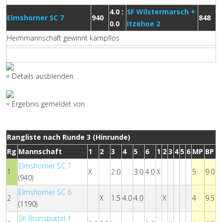
4.0 :
SF Wilstermarsch +
Elmshorner SC 7
940
848
0.0
Itzehoe 2
Heimmannschaft gewinnt kampflos
= Details ausblenden.
= Ergebnis gemeldet von
Rangliste nach Runde 3 (Hinrunde)
Rg
Mannschaft
1
2
3
4
5
6
1
2
3
4
5
6
MP
BP
Elmshorner SC 7
1
X
2.0
3.0
4.0
X
5
9.0
(940)
Elmshorner SC 6
2
X
1.5
4.0
4.0
X
4
9.5
(1190)
SK Brunsbüttel 1