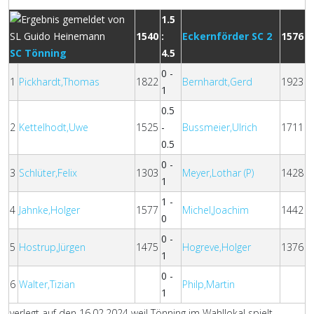
1.5
1540
:
Eckernförder SC 2
1576
SC Tönning
4.5
0 -
1
Pickhardt,Thomas
1822
Bernhardt,Gerd
1923
1
0.5
2
Kettelhodt,Uwe
1525
-
Bussmeier,Ulrich
1711
0.5
0 -
3
Schlüter,Felix
1303
Meyer,Lothar (P)
1428
1
1 -
4
Jahnke,Holger
1577
Michel,Joachim
1442
0
0 -
5
Hostrup,Jürgen
1475
Hogreve,Holger
1376
1
0 -
6
Walter,Tizian
Philp,Martin
1
verlegt auf den 16.02.2024 weil Tönning im Wahllokal spielt.