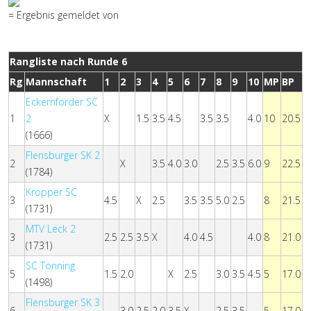
= Ergebnis gemeldet von
Rangliste nach Runde 6
Rg
Mannschaft
1
2
3
4
5
6
7
8
9
10
MP
BP
Eckernförder SC
1
2
X
1.5
3.5
4.5
3.5
3.5
4.0
10
20.5
(1666)
Flensburger SK 2
2
X
3.5
4.0
3.0
2.5
3.5
6.0
9
22.5
(1784)
Kropper SC
3
4.5
X
2.5
3.5
3.5
5.0
2.5
8
21.5
(1731)
MTV Leck 2
3
2.5
2.5
3.5
X
4.0
4.5
4.0
8
21.0
(1731)
SC Tönning
5
1.5
2.0
X
2.5
3.0
3.5
4.5
5
17.0
(1498)
Flensburger SK 3
6
3.0
2.5
2.0
3.5
X
2.5
3.5
5
17.0