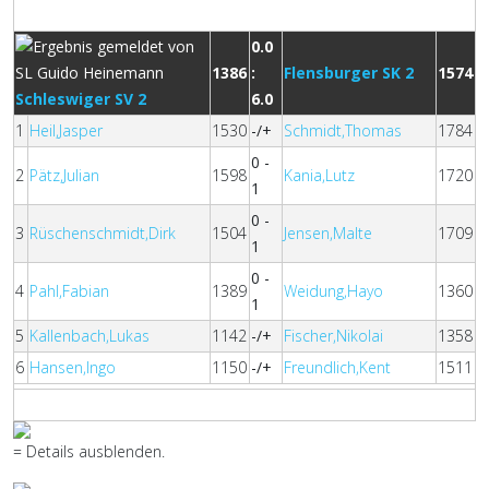
0.0
1386
:
Flensburger SK 2
1574
Schleswiger SV 2
6.0
1
Heil,Jasper
1530
-/+
Schmidt,Thomas
1784
0 -
2
Pätz,Julian
1598
Kania,Lutz
1720
1
0 -
3
Rüschenschmidt,Dirk
1504
Jensen,Malte
1709
1
0 -
4
Pahl,Fabian
1389
Weidung,Hayo
1360
1
5
Kallenbach,Lukas
1142
-/+
Fischer,Nikolai
1358
6
Hansen,Ingo
1150
-/+
Freundlich,Kent
1511
= Details ausblenden.