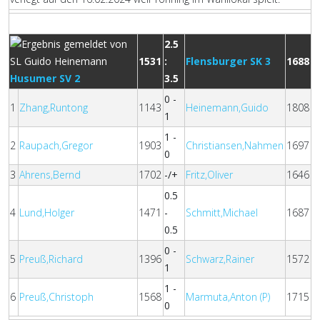
2.5
1531
:
Flensburger SK 3
1688
Husumer SV 2
3.5
0 -
1
Zhang,Runtong
1143
Heinemann,Guido
1808
1
1 -
2
Raupach,Gregor
1903
Christiansen,Nahmen
1697
0
3
Ahrens,Bernd
1702
-/+
Fritz,Oliver
1646
0.5
4
Lund,Holger
1471
-
Schmitt,Michael
1687
0.5
0 -
5
Preuß,Richard
1396
Schwarz,Rainer
1572
1
1 -
6
Preuß,Christoph
1568
Marmuta,Anton (P)
1715
0