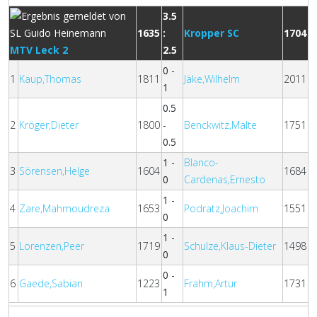
3.5
1635
:
Kropper SC
1704
MTV Leck 2
2.5
0 -
1
Kaup,Thomas
1811
Jäke,Wilhelm
2011
1
0.5
2
Kröger,Dieter
1800
-
Benckwitz,Malte
1751
0.5
1 -
Blanco-
3
Sörensen,Helge
1604
1684
0
Cardenas,Ernesto
1 -
4
Zare,Mahmoudreza
1653
Podratz,Joachim
1551
0
1 -
5
Lorenzen,Peer
1719
Schulze,Klaus-Dieter
1498
0
0 -
6
Gaede,Sabian
1223
Frahm,Artur
1731
1