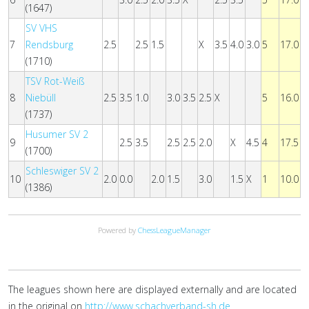
(1647)
SV VHS
7
Rendsburg
2.5
2.5
1.5
X
3.5
4.0
3.0
5
17.0
(1710)
TSV Rot-Weiß
8
Niebüll
2.5
3.5
1.0
3.0
3.5
2.5
X
5
16.0
(1737)
Husumer SV 2
9
2.5
3.5
2.5
2.5
2.0
X
4.5
4
17.5
(1700)
Schleswiger SV 2
10
2.0
0.0
2.0
1.5
3.0
1.5
X
1
10.0
(1386)
Powered by
ChessLeagueManager
The leagues shown here are displayed externally and are located
in the original on
http://www.schachverband-sh.de