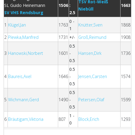
TSV Rot-Weiß
1506
:
1663
Niebüll
SV VHS Rendsburg
2.5
0 -
1
Klügel,Jan
1763
Knütter,Sven
1868
1
2
Plewka,Manfred
1731
+/-
Groß,Reimund
1908
0.5
3
Hanowski,Norbert
1601
-
Hansen,Dirk
1736
0.5
0.5
4
Baureis,Axel
1646
-
Jensen,Carsten
1574
0.5
0.5
5
Wichmann,Gerd
1490
-
Petersen,Olaf
1599
0.5
1 -
6
Bräutigam,Viktoria
807
Block,Erich
1293
0