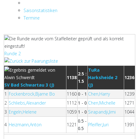
Saisonstatistiken
Termine
Runde 2
TuRa
2.5 :
1138
Harksheide 2
1236
1.5
SV Bad Schwartau 3 (J)
(J)
1
Fockenbrock,Bjarne Bo
1160
0 - 1
Chen,Harry
1239
2
Schliebs,Alexander
1112
1 - 0
Chen,Michelle
1271
3
Engeln,Helene
1059
1 - 0
Sirapandji,Jimi
1044
0.5 -
4
Heizmann,Anton
1221
Pfeiffer,Juri
1391
0.5