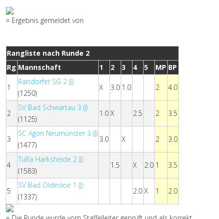
= Ergebnis gemeldet von
Rangliste nach Runde 2
Rg
Mannschaft
1
2
3
4
5
MP
BP
Raisdorfer SG 2 (J)
1
X
3.0
1.0
2
4.0
(1250)
SV Bad Schwartau 3 (J)
2
1.0
X
2.5
2
3.5
(1125)
SC Agon Neumünster 3 (J)
3
3.0
X
2
3.0
(1477)
TuRa Harksheide 2 (J)
4
1.5
X
2.0
1
3.5
(1583)
SV Bad Oldesloe 1 (J)
5
2.0
X
1
2.0
(1337)
= Die Runde wurde vom Staffelleiter geprüft und als korrekt