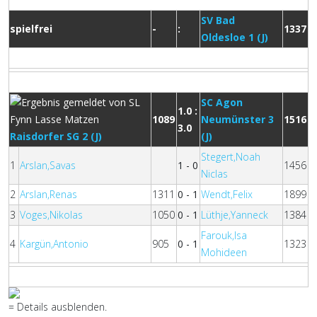
SV Bad
spielfrei
-
:
1337
Oldesloe 1 (J)
SC Agon
1.0 :
1089
Neumünster 3
1516
3.0
Raisdorfer SG 2 (J)
(J)
Stegert,Noah
1
Arslan,Savas
1 - 0
1456
Niclas
2
Arslan,Renas
1311
0 - 1
Wendt,Felix
1899
3
Voges,Nikolas
1050
0 - 1
Lüthje,Yanneck
1384
Farouk,Isa
4
Kargün,Antonio
905
0 - 1
1323
Mohideen
= Details ausblenden.