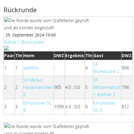
Rückrunde
29. September 2024 10:00
Runde 1 (Rückrunde)
Paar
Tln
Heim
DWZ
Ergebnis
Tln
Gast
DWZ
SK
1
1
spielfrei
-
:
6
904
Brunsbüttel 2
SV Merkur
SF
2
2
Hademarschen
905
4.0 : 0.0
5
Wilstermarsch
796
2
+ Itzehoe 3
Elmshorner SC
Elmshorner
3
3
1099
4.0 : 0.0
4
812
8
SC 9