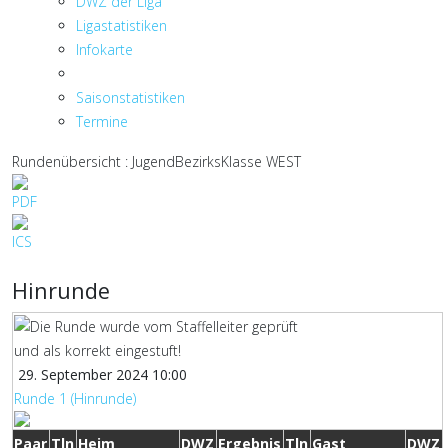
DWZ der Liga
Ligastatistiken
Infokarte
Saisonstatistiken
Termine
Rundenübersicht : JugendBezirksKlasse WEST
Hinrunde
29. September 2024 10:00
Runde 1 (Hinrunde)
Paar
Tln
Heim
DWZ
Ergebnis
Tln
Gast
DWZ