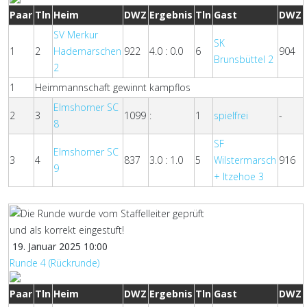
Paar
Tln
Heim
DWZ
Ergebnis
Tln
Gast
DWZ
SV Merkur
SK
1
2
Hademarschen
922
4.0 : 0.0
6
904
Brunsbüttel 2
2
1
Heimmannschaft gewinnt kampflos
Elmshorner SC
2
3
1099
:
1
spielfrei
-
8
SF
Elmshorner SC
3
4
837
3.0 : 1.0
5
Wilstermarsch
916
9
+ Itzehoe 3
19. Januar 2025 10:00
Runde 4 (Rückrunde)
Paar
Tln
Heim
DWZ
Ergebnis
Tln
Gast
DWZ