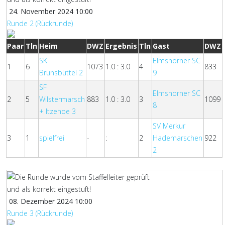
24. November 2024 10:00
Runde 2 (Rückrunde)
Paar
Tln
Heim
DWZ
Ergebnis
Tln
Gast
DWZ
SK
Elmshorner SC
1
6
1073
1.0 : 3.0
4
833
Brunsbüttel 2
9
SF
Elmshorner SC
2
5
Wilstermarsch
883
1.0 : 3.0
3
1099
8
+ Itzehoe 3
SV Merkur
3
1
spielfrei
-
:
2
Hademarschen
922
2
08. Dezember 2024 10:00
Runde 3 (Rückrunde)