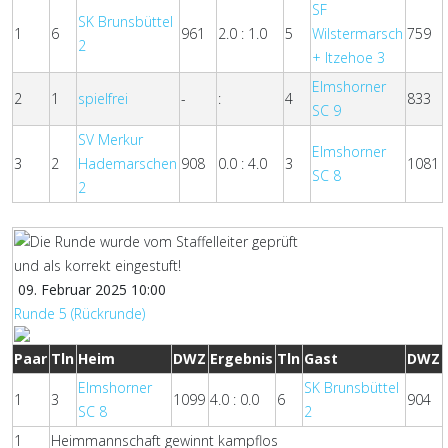
SF
SK Brunsbüttel
1
6
961
2.0 : 1.0
5
Wilstermarsch
759
2
+ Itzehoe 3
Elmshorner
2
1
spielfrei
-
:
4
833
SC 9
SV Merkur
Elmshorner
3
2
Hademarschen
908
0.0 : 4.0
3
1081
SC 8
2
09. Februar 2025 10:00
Runde 5 (Rückrunde)
Paar
Tln
Heim
DWZ
Ergebnis
Tln
Gast
DWZ
Elmshorner
SK Brunsbüttel
1
3
1099
4.0 : 0.0
6
904
SC 8
2
1
Heimmannschaft gewinnt kampflos