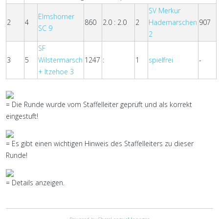
SV Merkur
Elmshorner
2
4
860
2.0 : 2.0
2
Hademarschen
907
SC 9
2
SF
3
5
Wilstermarsch
1247
:
1
spielfrei
-
+ Itzehoe 3
= Die Runde wurde vom Staffelleiter geprüft und als korrekt
eingestuft!
= Es gibt einen wichtigen Hinweis des Staffelleiters zu dieser
Runde!
= Details anzeigen.