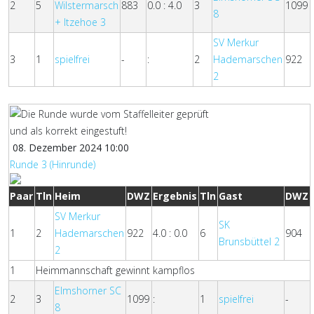
2
5
Wilstermarsch
883
0.0 : 4.0
3
1099
8
+ Itzehoe 3
SV Merkur
3
1
spielfrei
-
:
2
Hademarschen
922
2
08. Dezember 2024 10:00
Runde 3 (Hinrunde)
Paar
Tln
Heim
DWZ
Ergebnis
Tln
Gast
DWZ
SV Merkur
SK
1
2
Hademarschen
922
4.0 : 0.0
6
904
Brunsbüttel 2
2
1
Heimmannschaft gewinnt kampflos
Elmshorner SC
2
3
1099
:
1
spielfrei
-
8