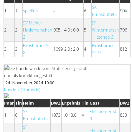
SK
1
1
spielfrei
-
:
6
904
Brunsbüttel 2
SV Merkur
SF
2
2
Hademarschen
905
4.0 : 0.0
5
Wilstermarsch
796
2
+ Itzehoe 3
Elmshorner SC
Elmshorner
3
3
1099
2.0 : 2.0
4
812
8
SC 9
24. November 2024 10:00
Runde 2 (Hinrunde)
Paar
Tln
Heim
DWZ
Ergebnis
Tln
Gast
DWZ
SK
Elmshorner SC
1
6
1073
1.0 : 3.0
4
833
Brunsbüttel 2
9
SF
Elmshorner SC