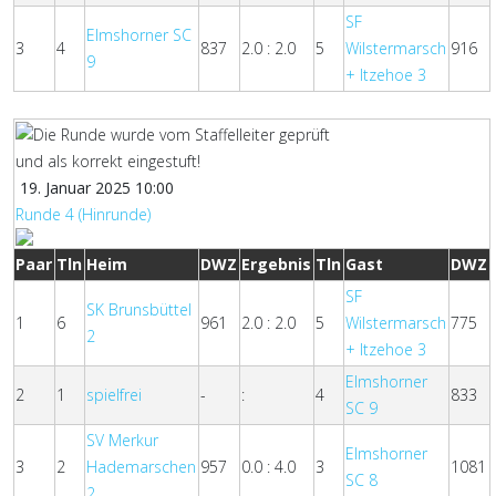
SF
Elmshorner SC
3
4
837
2.0 : 2.0
5
Wilstermarsch
916
9
+ Itzehoe 3
19. Januar 2025 10:00
Runde 4 (Hinrunde)
Paar
Tln
Heim
DWZ
Ergebnis
Tln
Gast
DWZ
SF
SK Brunsbüttel
1
6
961
2.0 : 2.0
5
Wilstermarsch
775
2
+ Itzehoe 3
Elmshorner
2
1
spielfrei
-
:
4
833
SC 9
SV Merkur
Elmshorner
3
2
Hademarschen
957
0.0 : 4.0
3
1081
SC 8
2