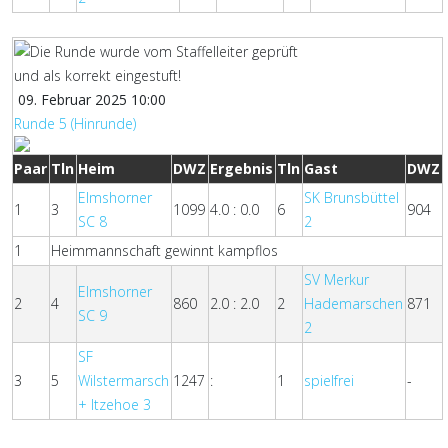
09. Februar 2025 10:00
Runde 5 (Hinrunde)
Paar
Tln
Heim
DWZ
Ergebnis
Tln
Gast
DWZ
Elmshorner
SK Brunsbüttel
1
3
1099
4.0 : 0.0
6
904
SC 8
2
1
Heimmannschaft gewinnt kampflos
SV Merkur
Elmshorner
2
4
860
2.0 : 2.0
2
Hademarschen
871
SC 9
2
SF
3
5
Wilstermarsch
1247
:
1
spielfrei
-
+ Itzehoe 3