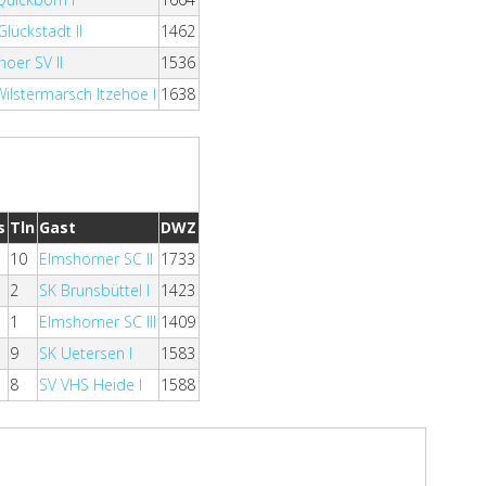
Glückstadt II
1462
hoer SV II
1536
Wilstermarsch Itzehoe I
1638
s
Tln
Gast
DWZ
10
Elmshorner SC II
1733
2
SK Brunsbüttel I
1423
1
Elmshorner SC III
1409
9
SK Uetersen I
1583
8
SV VHS Heide I
1588