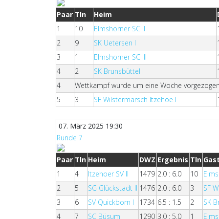
Paar
Tln
Heim
1
10
Elmshorner SC II
2
9
SK Uetersen I
3
1
Elmshorner SC III
4
2
SK Brunsbüttel I
4
Wettkampf wurde um eine Woche vorgezogen, we
5
3
SF Wilstermarsch Itzehoe I
07. März 2025 19:30
Runde 7
Paar
Tln
Heim
DWZ
Ergebnis
Tln
Gas
1
4
Itzehoer SV II
1479
2.0 : 6.0
10
Elms
2
5
SG Glückstadt II
1476
2.0 : 6.0
3
SF W
3
6
SV Quickborn I
1734
6.5 : 1.5
2
SK B
4
7
SC Büsum
1290
3.0 : 5.0
1
Elms