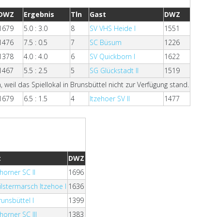
DWZ
Ergebnis
Tln
Gast
DWZ
1679
5.0 : 3.0
8
SV VHS Heide I
1551
1476
7.5 : 0.5
7
SC Büsum
1226
1378
4.0 : 4.0
6
SV Quickborn I
1622
1467
5.5 : 2.5
5
SG Glückstadt II
1519
il das Spiellokal in Brunsbüttel nicht zur Verfügung stand.
1679
6.5 : 1.5
4
Itzehoer SV II
1477
t
DWZ
horner SC II
1696
ilstermarsch Itzehoe I
1636
runsbüttel I
1399
horner SC III
1383