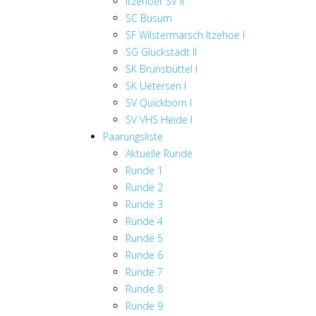
Itzehoer SV II
SC Büsum
SF Wilstermarsch Itzehoe I
SG Glückstadt II
SK Brunsbüttel I
SK Uetersen I
SV Quickborn I
SV VHS Heide I
Paarungsliste
Aktuelle Runde
Runde 1
Runde 2
Runde 3
Runde 4
Runde 5
Runde 6
Runde 7
Runde 8
Runde 9