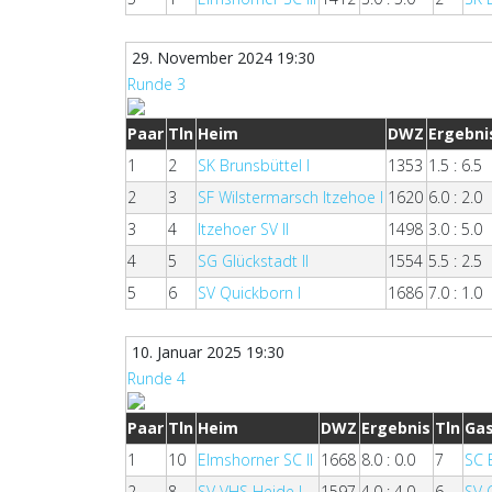
29. November 2024 19:30
Runde 3
Paar
Tln
Heim
DWZ
Ergebni
1
2
SK Brunsbüttel I
1353
1.5 : 6.5
2
3
SF Wilstermarsch Itzehoe I
1620
6.0 : 2.0
3
4
Itzehoer SV II
1498
3.0 : 5.0
4
5
SG Glückstadt II
1554
5.5 : 2.5
5
6
SV Quickborn I
1686
7.0 : 1.0
10. Januar 2025 19:30
Runde 4
Paar
Tln
Heim
DWZ
Ergebnis
Tln
Ga
1
10
Elmshorner SC II
1668
8.0 : 0.0
7
SC
2
8
SV VHS Heide I
1597
4.0 : 4.0
6
SV 