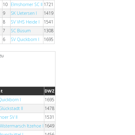
10
Elmshorner SC II
1721
9
SK Uetersen I
1419
8
SV VHS Heide I
1541
7
SC Büsum
1308
6
SV Quickborn I
1695
st
DWZ
Quickborn I
1695
Glückstadt II
1478
hoer SV II
1531
Wilstermarsch Itzehoe I
1649
Brunsbüttel I
1456