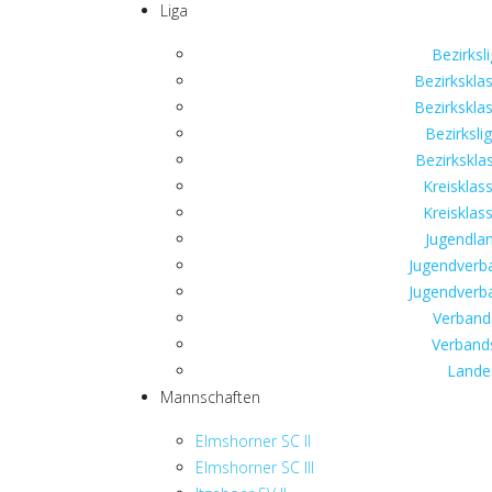
Liga
Bezirksli
Bezirksklas
Bezirksklas
Bezirksli
Bezirkskla
Kreisklas
Kreisklas
Jugendlan
Jugendverba
Jugendverba
Verbands
Verbands
Landes
Mannschaften
Elmshorner SC II
Elmshorner SC III