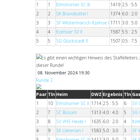
1
1
Elmshorner SC III
1419
2.5 : 5.5
2
2
SK Brunsbüttel I
1374
6.0 : 2.0
3
3
SF Wilstermarsch Itzehoe I
1711
3.0 : 5.0
4
4
Itzehoer SV II
1587
5.5 : 2.5
5
5
SG Glückstadt II
1507
0.5 : 7.5
08. November 2024 19:30
Runde 2
Paar
Tln
Heim
DWZ
Ergebnis
Tln
Ga
1
10
Elmshorner SC II
1714
2.5 : 5.5
6
SV 
2
7
SC Büsum
1313
4.0 : 4.0
5
SG 
3
8
SV VHS Heide I
1635
6.0 : 2.0
4
Itze
4
9
SK Uetersen I
1583
5.0 : 3.0
3
SF 
5
1
Elmshorner SC III
1412
3.0 : 5.0
2
SK 