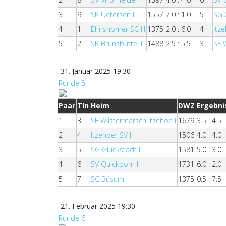
3
9
SK Uetersen I
1557
7.0 : 1.0
5
SG 
4
1
Elmshorner SC III
1375
2.0 : 6.0
4
Itze
5
2
SK Brunsbüttel I
1488
2.5 : 5.5
3
SF 
31. Januar 2025 19:30
Runde 5
Paar
Tln
Heim
DWZ
Ergebni
1
3
SF Wilstermarsch Itzehoe I
1679
3.5 : 4.5
2
4
Itzehoer SV II
1506
4.0 : 4.0
3
5
SG Glückstadt II
1581
5.0 : 3.0
4
6
SV Quickborn I
1731
6.0 : 2.0
5
7
SC Büsum
1375
0.5 : 7.5
21. Februar 2025 19:30
Runde 6