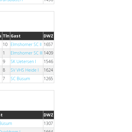
s
Tln
Gast
DWZ
10
Elmshorner SC II
1657
1
Elmshorner SC III
1409
9
SK Uetersen I
1546
8
SV VHS Heide I
1624
7
SC Büsum
1265
st
DWZ
 Büsum
1307
Quickborn I
1664