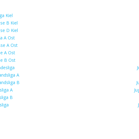
ga Kiel
se B Kiel
se D Kiel
ga A Ost
sse A Ost
se A Ost
se B Ost
desliga
J
ndsliga A
ndsliga B
J
liga A
Ju
liga B
liga