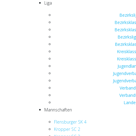
Liga
Bezirksli
Bezirksklas
Bezirksklas
Bezirksli
Bezirkskla
Kreisklas
Kreisklas
Jugendlan
Jugendverba
Jugendverba
Verbands
Verbands
Landes
Mannschaften
Flensburger SK 4
Kropper SC 2