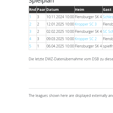
Spielplan
Rnd
Paar
Datum
Heim
Gast
1
3
10.11.2024 10:00
Flensburger SK 4
Schle
2
2
12.01.2025 10:00
Kropper SC 3
Flens
3
2
02.02.2025 10:00
Flensburger SK 4
SC Sc
4
3
09.03.2025 10:00
Kropper SC 2
Flens
5
1
06.04.2025 10:00
Flensburger SK 4
spielfr
Die letzte DWZ-Datenübernahme vom DSB zu dieser
The leagues shown here are displayed externally and