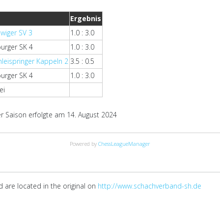
Ergebnis
swiger SV 3
1.0 : 3.0
burger SK 4
1.0 : 3.0
hleispringer Kappeln 2
3.5 : 0.5
burger SK 4
1.0 : 3.0
ei
 Saison erfolgte am 14. August 2024
Powered by
ChessLeagueManager
 are located in the original on
http://www.schachverband-sh.de