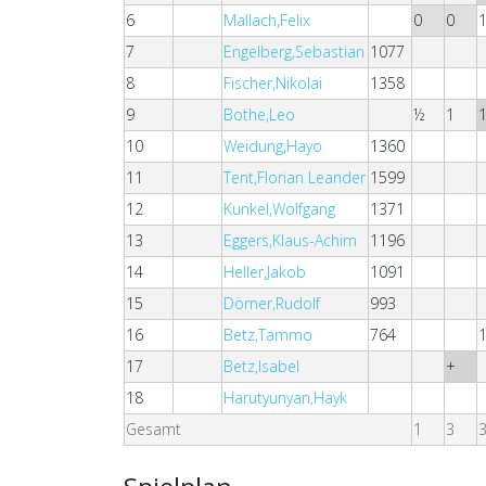
6
Mallach,Felix
0
0
7
Engelberg,Sebastian
1077
8
Fischer,Nikolai
1358
9
Bothe,Leo
½
1
10
Weidung,Hayo
1360
11
Tent,Florian Leander
1599
12
Kunkel,Wolfgang
1371
13
Eggers,Klaus-Achim
1196
14
Heller,Jakob
1091
15
Dömer,Rudolf
993
16
Betz,Tammo
764
17
Betz,Isabel
+
18
Harutyunyan,Hayk
Gesamt
1
3
3