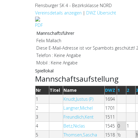
Flensburger SK 4 - Bezirksklasse NORD
Vereinsdetails anzeigen
|
DWZ Übersicht
Mannschaftsführer
Felix Mallach
Diese E-Mail-Adresse ist vor Spambots geschützt! Z
Telefon : Keine Angabe
Mobil : Keine Angabe
Spiellokal
Mannschaftsaufstellung
Nr
Titel
Name
DWZ
1
2
1
Knudt,Justus (P)
1694
2
Langner,Michel
1701
3
Freundlich,Kent
1511
4
Betz,Niclas
1545
0
1
5
Thomsen,Sascha
1518
½