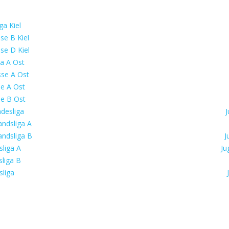
ga Kiel
se B Kiel
se D Kiel
ga A Ost
sse A Ost
se A Ost
se B Ost
desliga
J
ndsliga A
ndsliga B
J
liga A
Ju
liga B
liga