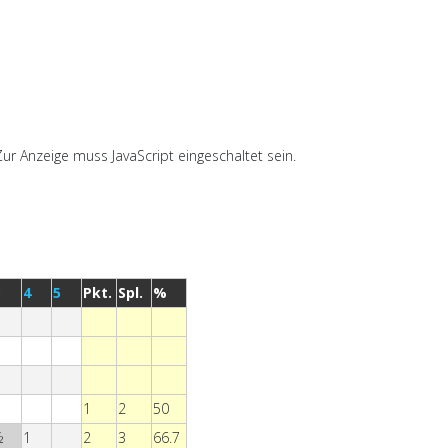
ur Anzeige muss JavaScript eingeschaltet sein.
3
4
5
Pkt.
Spl.
%
1
2
50
½
1
2
3
66.7