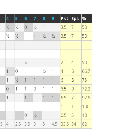
4
5
6
7
8
9
Pkt.
Spl.
%
½
½
0
½
1
3.5
7
50
½
½
+
½
½
3.5
7
50
½
½
-
2
4
50
1
0
½
1
4
6
66.7
1
½
1
1
1
1
6
8
75
½
0
1
1
0
1
1
6.5
9
72.2
½
1
1
1
1
6.5
7
92.9
1
1
100
-
0
½
-
0.5
5
10
.5
4
2.5
3.5
3
5
4.5
33.5
54
62