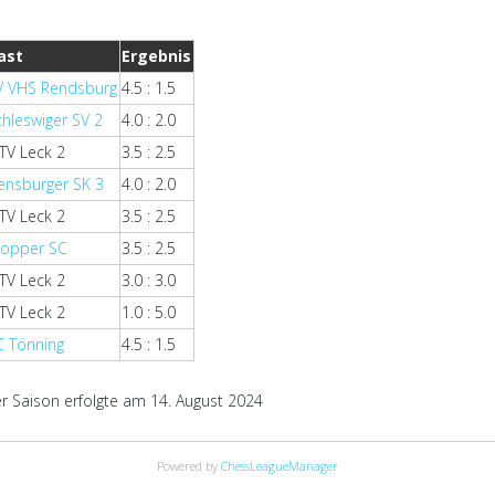
ast
Ergebnis
V VHS Rendsburg
4.5 : 1.5
chleswiger SV 2
4.0 : 2.0
TV Leck 2
3.5 : 2.5
lensburger SK 3
4.0 : 2.0
TV Leck 2
3.5 : 2.5
ropper SC
3.5 : 2.5
TV Leck 2
3.0 : 3.0
TV Leck 2
1.0 : 5.0
C Tönning
4.5 : 1.5
 Saison erfolgte am 14. August 2024
Powered by
ChessLeagueManager