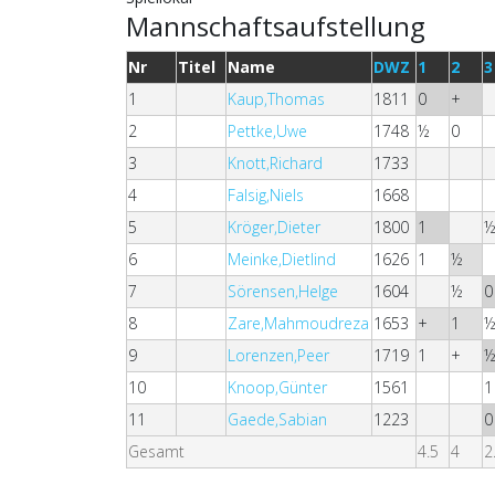
Mannschaftsaufstellung
Nr
Titel
Name
DWZ
1
2
3
1
Kaup,Thomas
1811
0
+
2
Pettke,Uwe
1748
½
0
3
Knott,Richard
1733
4
Falsig,Niels
1668
5
Kröger,Dieter
1800
1
6
Meinke,Dietlind
1626
1
½
7
Sörensen,Helge
1604
½
0
8
Zare,Mahmoudreza
1653
+
1
9
Lorenzen,Peer
1719
1
+
10
Knoop,Günter
1561
1
11
Gaede,Sabian
1223
0
Gesamt
4.5
4
2