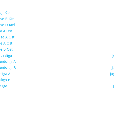
ga Kiel
se B Kiel
se D Kiel
ga A Ost
sse A Ost
se A Ost
se B Ost
desliga
J
ndsliga A
ndsliga B
J
liga A
Ju
liga B
liga