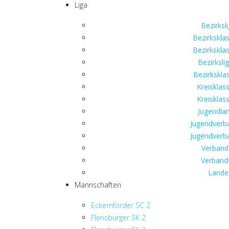
Liga
Bezirksli
Bezirksklas
Bezirksklas
Bezirksli
Bezirkskla
Kreisklas
Kreisklas
Jugendlan
Jugendverba
Jugendverba
Verbands
Verbands
Landes
Mannschaften
Eckernförder SC 2
Flensburger SK 2