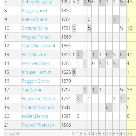
7
Reher,Wolfgang
1807
½
0
0
½
0
1
1
1
½
4.5
8
Roggon,Jacob
1852
9
Reinke,Martin
1764
0
1
1
10
Schlüter,Mike
1791
½
½
½
1.5
11
Wegner,Florian
1869
12
Onat,Elias Levent
1655
13
Haß,Manfred
1812
1
0
1
1
1
0
½
0
4.5
14
Ferch,Andreas
1765
1
1
0
½
1
½
4
15
Krause,Helmut
1628
0
1
1
16
Roggon,Bernd
1870
17
Sari,Samir
1797
1
1
1
½
3.5
18
Henschen,Patrick
1754
0
1
1
1
3
19
Schlüter,Sabrina
1641
0
0
20
Müller,Dennis
1597
0
0
21
Fischer,Thorsten
1506
Gesamt
5
1.5
5
3
4.5
5.5
3.5
5.5
4.5
38