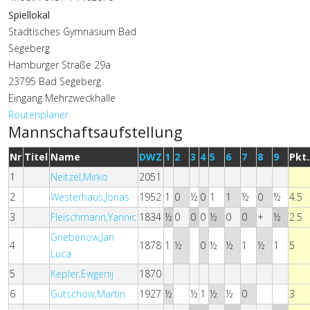
Spiellokal
Städtisches Gymnasium Bad
Segeberg
Hamburger Straße 29a
23795 Bad Segeberg
Eingang Mehrzweckhalle
Routenplaner
Mannschaftsaufstellung
Nr
Titel
Name
DWZ
1
2
3
4
5
6
7
8
9
Pkt.
1
Neitzel,Mirko
2051
2
Westerhaus,Jonas
1952
1
0
½
0
1
1
½
0
½
4.5
3
Fleischmann,Yannic
1834
½
0
0
0
½
0
0
+
½
2.5
Griebenow,Jan
4
1878
1
½
0
½
½
1
½
1
5
Luca
5
Kepler,Ewgenij
1870
6
Gütschow,Martin
1927
½
½
1
½
½
0
3