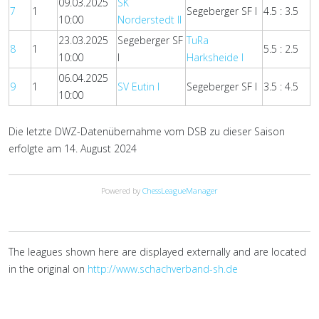
09.03.2025
SK
7
1
Segeberger SF I
4.5 : 3.5
10:00
Norderstedt II
23.03.2025
Segeberger SF
TuRa
8
1
5.5 : 2.5
10:00
I
Harksheide I
06.04.2025
9
1
SV Eutin I
Segeberger SF I
3.5 : 4.5
10:00
Die letzte DWZ-Datenübernahme vom DSB zu dieser Saison
erfolgte am 14. August 2024
Powered by
ChessLeagueManager
The leagues shown here are displayed externally and are located
in the original on
http://www.schachverband-sh.de