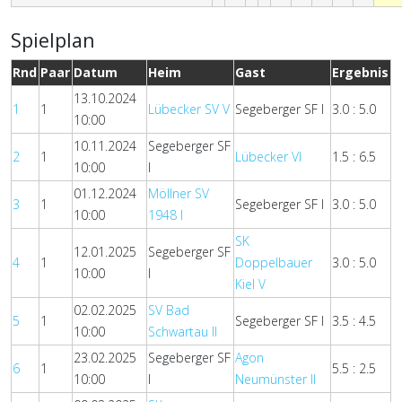
Spielplan
Rnd
Paar
Datum
Heim
Gast
Ergebnis
13.10.2024
1
1
Lübecker SV V
Segeberger SF I
3.0 : 5.0
10:00
10.11.2024
Segeberger SF
2
1
Lübecker VI
1.5 : 6.5
10:00
I
01.12.2024
Möllner SV
3
1
Segeberger SF I
3.0 : 5.0
10:00
1948 I
SK
12.01.2025
Segeberger SF
4
1
Doppelbauer
3.0 : 5.0
10:00
I
Kiel V
02.02.2025
SV Bad
5
1
Segeberger SF I
3.5 : 4.5
10:00
Schwartau II
23.02.2025
Segeberger SF
Agon
6
1
5.5 : 2.5
10:00
I
Neumünster II