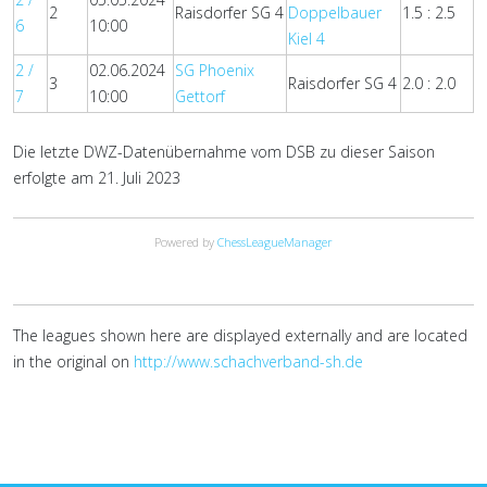
2
Raisdorfer SG 4
Doppelbauer
1.5 : 2.5
6
10:00
Kiel 4
2 /
02.06.2024
SG Phoenix
3
Raisdorfer SG 4
2.0 : 2.0
7
10:00
Gettorf
Die letzte DWZ-Datenübernahme vom DSB zu dieser Saison
erfolgte am 21. Juli 2023
Powered by
ChessLeagueManager
The leagues shown here are displayed externally and are located
in the original on
http://www.schachverband-sh.de