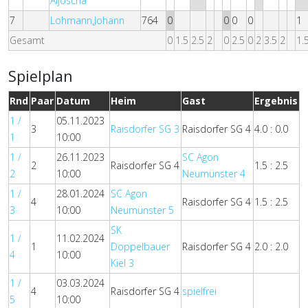
Aljoscha
7
Lohmann,Johann
764
0
0
0
0
1
Gesamt
0
1.5
2.5
2
0
2.5
0
2
3.5
2
1.
Spielplan
Rnd
Paar
Datum
Heim
Gast
Ergebnis
1 /
05.11.2023
3
Raisdorfer SG 3
Raisdorfer SG 4
4.0 : 0.0
1
10:00
1 /
26.11.2023
SC Agon
2
Raisdorfer SG 4
1.5 : 2.5
2
10:00
Neumünster 4
1 /
28.01.2024
SC Agon
4
Raisdorfer SG 4
1.5 : 2.5
3
10:00
Neumünster 5
SK
1 /
11.02.2024
1
Doppelbauer
Raisdorfer SG 4
2.0 : 2.0
4
10:00
Kiel 3
1 /
03.03.2024
4
Raisdorfer SG 4
spielfrei
5
10:00