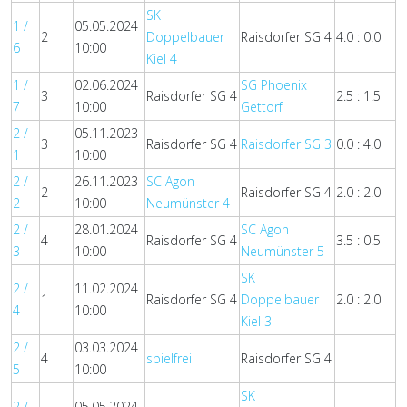
SK
1 /
05.05.2024
2
Doppelbauer
Raisdorfer SG 4
4.0 : 0.0
6
10:00
Kiel 4
1 /
02.06.2024
SG Phoenix
3
Raisdorfer SG 4
2.5 : 1.5
7
10:00
Gettorf
2 /
05.11.2023
3
Raisdorfer SG 4
Raisdorfer SG 3
0.0 : 4.0
1
10:00
2 /
26.11.2023
SC Agon
2
Raisdorfer SG 4
2.0 : 2.0
2
10:00
Neumünster 4
2 /
28.01.2024
SC Agon
4
Raisdorfer SG 4
3.5 : 0.5
3
10:00
Neumünster 5
SK
2 /
11.02.2024
1
Raisdorfer SG 4
Doppelbauer
2.0 : 2.0
4
10:00
Kiel 3
2 /
03.03.2024
4
spielfrei
Raisdorfer SG 4
5
10:00
SK
2 /
05.05.2024