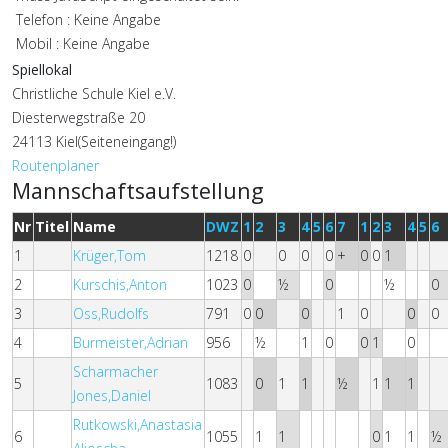
Telefon : Keine Angabe
Mobil : Keine Angabe
Spiellokal
Christliche Schule Kiel e.V.
Diesterwegstraße 20
24113 Kiel(Seiteneingang!)
Routenplaner
Mannschaftsaufstellung
Nr
Titel
Name
DWZ
1
2
3
4
5
6
7
1
2
3
4
5
6
1
Krüger,Tom
1218
0
0
0
0
+
0
0
1
2
Kurschis,Anton
1023
0
½
0
½
0
3
Oss,Rudolfs
791
0
0
0
1
0
0
0
4
Burmeister,Adrian
956
½
1
0
0
1
0
Scharmacher
5
1083
0
1
1
½
1
1
1
Jones,Daniel
Rutkowski,Anastasia
6
1055
1
1
0
1
1
½