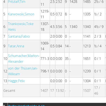
4
Pritzlaff,Tim
2.5
2.52
9
1428
1485
2½ / 6
11
1219-
5
Karwowski,Simon
0.5
0.72
8
-
1335
½ / 2
11
Triankowski,Toke
1307-
6
4.5
3.56
5
1340
1340
4½ / 9
Aleks
18
7
Santana,Fabio
2.0
0.00
0
-
1141
2 / 3
1069-
9
Tatar,Anna
0.5
0.84
14
-
1213
½ / 4
14
Schumacher,Marlon-
10
771-3
0.0
0.00
35
-
1651
0 / 1
Alexander
von der Thüsen,Ian-
12
798-1
0.0
0.00
0
-
1239
0 / 1
Willeam
13
Hagge,Felix
0.0
0.00
0
-
1304
0 / 1
17 /
Gesamt
1407
17
13.92
-
-
1507
46