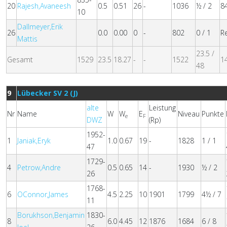
20
Rajesh,Avaneesh
0.5
0.51
26
-
1036
½ / 2
8
10
Dallmeyer,Erik
26
0.0
0.00
0
-
802
0 / 1
R
Mattis
23.5 /
Gesamt
1529
23.5
18.27
-
-
1522
1
48
9
Lübecker SV 2 (J)
alte
Leistung
Nr
Name
W
W
E
Niveau
Punkte
e
F
DWZ
(Rp)
1952-
1
Janiak,Eryk
1.0
0.67
19
-
1828
1 / 1
47
1729-
4
Petrow,Andre
0.5
0.65
14
-
1930
½ / 2
26
1768-
6
OConnor,James
4.5
2.25
10
1901
1799
4½ / 7
11
Borukhson,Benjamin
1830-
8
6.0
4.45
12
1876
1684
6 / 8