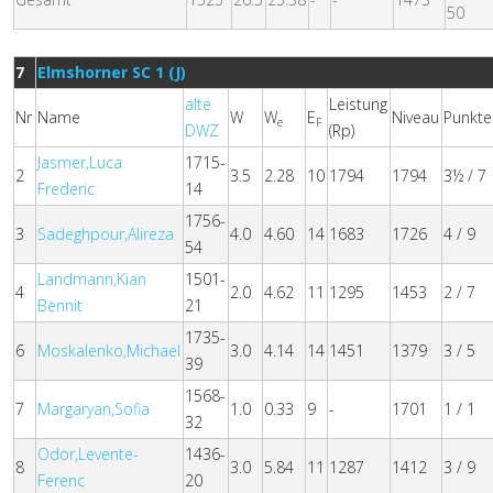
50
7
Elmshorner SC 1 (J)
alte
Leistung
Nr
Name
W
W
E
Niveau
Punkte
e
F
DWZ
(Rp)
Jasmer,Luca
1715-
2
3.5
2.28
10
1794
1794
3½ / 7
Frederic
14
1756-
3
Sadeghpour,Alireza
4.0
4.60
14
1683
1726
4 / 9
54
Landmann,Kian
1501-
4
2.0
4.62
11
1295
1453
2 / 7
Bennit
21
1735-
6
Moskalenko,Michael
3.0
4.14
14
1451
1379
3 / 5
39
1568-
7
Margaryan,Sofia
1.0
0.33
9
-
1701
1 / 1
32
Odor,Levente-
1436-
8
3.0
5.84
11
1287
1412
3 / 9
Ferenc
20