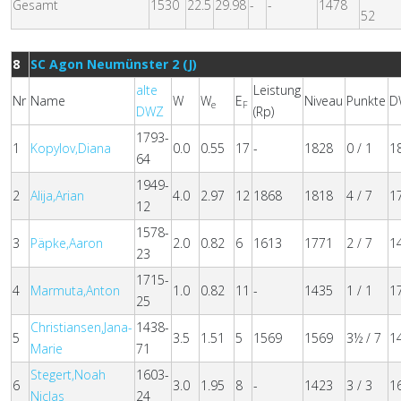
Gesamt
1530
22.5
29.98
-
-
1478
52
8
SC Agon Neumünster 2 (J)
alte
Leistung
Nr
Name
W
W
E
Niveau
Punkte
D
e
F
DWZ
(Rp)
1793-
1
Kopylov,Diana
0.0
0.55
17
-
1828
0 / 1
1
64
1949-
2
Alija,Arian
4.0
2.97
12
1868
1818
4 / 7
1
12
1578-
3
Päpke,Aaron
2.0
0.82
6
1613
1771
2 / 7
1
23
1715-
4
Marmuta,Anton
1.0
0.82
11
-
1435
1 / 1
1
25
Christiansen,Jana-
1438-
5
3.5
1.51
5
1569
1569
3½ / 7
1
Marie
71
Stegert,Noah
1603-
6
3.0
1.95
8
-
1423
3 / 3
1
Niclas
24