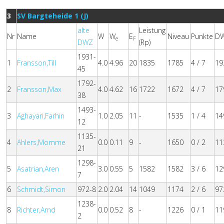
3
SV Bargteheide 1 (J)
alte
Leistung
Nr
Name
W
W
E
Niveau
Punkte
D
e
F
DWZ
(Rp)
1931-
1
Fransson,Till
4.0
4.96
20
1835
1785
4 / 7
19
45
1792-
2
Fransson,Max
4.0
4.62
16
1722
1672
4 / 7
17
38
1493-
3
Aghayari,Farhin
1.0
2.05
11
-
1535
1 / 4
14
12
1135-
4
Ahlers,Momme
0.0
0.11
9
-
1650
0 / 2
11
21
1298-
5
Asatrian,Aren
3.0
0.55
5
1582
1582
3 / 6
12
7
6
Schmidt,Simon
972-8
2.0
2.04
14
1049
1174
2 / 6
97
1238-
8
Richter,Arnd
0.0
0.52
8
-
1226
0 / 1
11
2