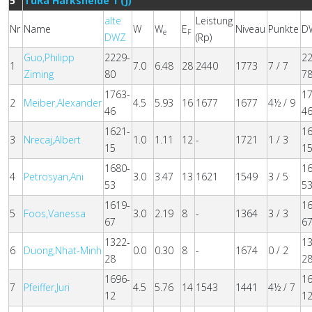
5
TuRa Harksheide 1 (J)
alte
Leistung
Nr
Name
W
W
E
Niveau
Punkte
D
e
F
DWZ
(Rp)
Guo,Philipp
2229-
2
1
7.0
6.48
28
2440
1773
7 / 7
Ziming
80
7
1763-
1
2
Meiber,Alexander
4.5
5.93
16
1677
1677
4½ / 9
46
4
1621-
1
3
Nrecaj,Albert
1.0
1.11
12
-
1721
1 / 3
15
1
1680-
1
4
Petrosyan,Ani
3.0
3.47
13
1621
1549
3 / 5
53
5
1619-
1
5
Foos,Vanessa
3.0
2.19
8
-
1364
3 / 3
67
6
1322-
1
6
Duong,Nhat-Minh
0.0
0.30
8
-
1674
0 / 2
28
2
1696-
1
7
Pfeiffer,Juri
4.5
5.76
14
1543
1441
4½ / 7
12
1