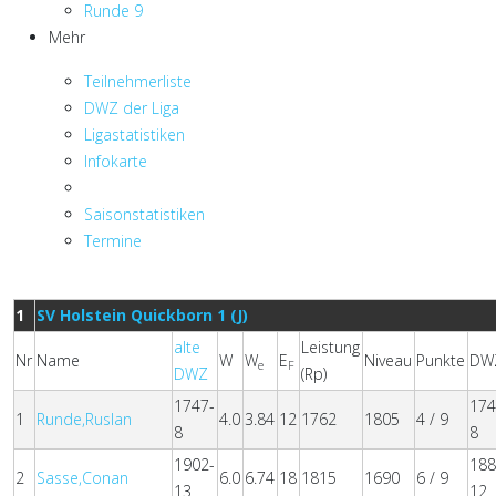
Runde 9
Mehr
Teilnehmerliste
DWZ der Liga
Ligastatistiken
Infokarte
Saisonstatistiken
Termine
1
SV Holstein Quickborn 1 (J)
alte
Leistung
Nr
Name
W
W
E
Niveau
Punkte
DW
e
F
DWZ
(Rp)
1747-
174
1
Runde,Ruslan
4.0
3.84
12
1762
1805
4 / 9
8
8
1902-
188
2
Sasse,Conan
6.0
6.74
18
1815
1690
6 / 9
13
12