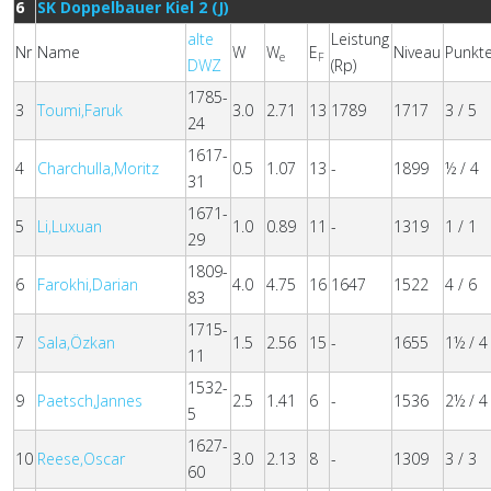
6
SK Doppelbauer Kiel 2 (J)
alte
Leistung
Nr
Name
W
W
E
Niveau
Punkt
e
F
DWZ
(Rp)
1785-
3
Toumi,Faruk
3.0
2.71
13
1789
1717
3 / 5
24
1617-
4
Charchulla,Moritz
0.5
1.07
13
-
1899
½ / 4
31
1671-
5
Li,Luxuan
1.0
0.89
11
-
1319
1 / 1
29
1809-
6
Farokhi,Darian
4.0
4.75
16
1647
1522
4 / 6
83
1715-
7
Sala,Özkan
1.5
2.56
15
-
1655
1½ / 4
11
1532-
9
Paetsch,Jannes
2.5
1.41
6
-
1536
2½ / 4
5
1627-
10
Reese,Oscar
3.0
2.13
8
-
1309
3 / 3
60