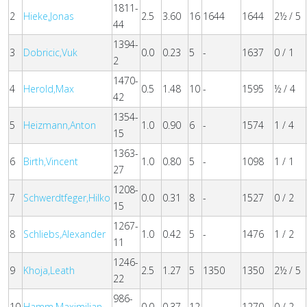
1811-
2
Hieke,Jonas
2.5
3.60
16
1644
1644
2½ / 5
44
1394-
3
Dobricic,Vuk
0.0
0.23
5
-
1637
0 / 1
2
1470-
4
Herold,Max
0.5
1.48
10
-
1595
½ / 4
42
1354-
5
Heizmann,Anton
1.0
0.90
6
-
1574
1 / 4
15
1363-
6
Birth,Vincent
1.0
0.80
5
-
1098
1 / 1
27
1208-
7
Schwerdtfeger,Hilko
0.0
0.31
8
-
1527
0 / 2
15
1267-
8
Schliebs,Alexander
1.0
0.42
5
-
1476
1 / 2
11
1246-
9
Khoja,Leath
2.5
1.27
5
1350
1350
2½ / 5
22
986-
10
Hamm,Maximilian
0.0
0.37
12
-
1270
0 / 2