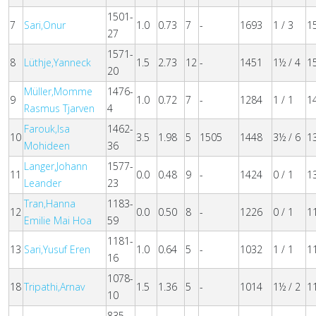
1501-
7
Sari,Onur
1.0
0.73
7
-
1693
1 / 3
1
27
1571-
8
Lüthje,Yanneck
1.5
2.73
12
-
1451
1½ / 4
1
20
Müller,Momme
1476-
9
1.0
0.72
7
-
1284
1 / 1
1
Rasmus Tjarven
4
Farouk,Isa
1462-
10
3.5
1.98
5
1505
1448
3½ / 6
1
Mohideen
36
Langer,Johann
1577-
11
0.0
0.48
9
-
1424
0 / 1
1
Leander
23
Tran,Hanna
1183-
12
0.0
0.50
8
-
1226
0 / 1
1
Emilie Mai Hoa
59
1181-
13
Sari,Yusuf Eren
1.0
0.64
5
-
1032
1 / 1
1
16
1078-
18
Tripathi,Arnav
1.5
1.36
5
-
1014
1½ / 2
1
10
835-