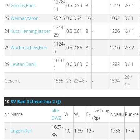
1278-
19
Gümüs,Enes
0.5
0.59
8
-
1219
½ / 1
11
23
Weimar,Yaron
952-5
0.0
0.34
16
-
1053
0 / 1
1244-
24
Kutz,Henning Jasper
0.5
0.61
8
-
1226
½ / 1
29
1124-
29
Wachruschew,Finn
0.5
0.86
8
-
1210
½ / 2
5
1010-
39
Levitan,Daniil
0.0
0.00
0
-
1282
0 / 1
1
26 /
Gesamt
1565
26
23.46
-
-
1534
47
10
SV Bad Schwartau 2 (J)
alte
Leistung
Nr
Name
W
W
E
Niveau
Punkte
e
F
DWZ
(Rp)
1667-
1
Engeln,Karl
1.0
1.69
13
-
1756
1 / 4
38