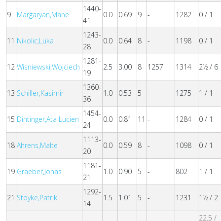
1440-
9
Margaryan,Mane
0.0
0.69
9
-
1282
0 / 1
41
1243-
11
Nikolic,Luka
0.0
0.64
8
-
1198
0 / 1
28
1281-
12
Wisniewski,Wojciech
2.5
3.00
8
1257
1314
2½ / 6
19
1360-
13
Schiller,Kasimir
1.0
0.53
5
-
1275
1 / 1
36
1454-
15
Dintinger,Ata Lucien
0.0
0.81
11
-
1284
0 / 1
24
1113-
18
Ahrens,Malte
0.0
0.59
8
-
1098
0 / 1
20
1181-
19
Graeber,Jonas
1.0
0.90
5
-
802
1 / 1
21
1292-
21
Stoyke,Patrik
1.5
1.01
5
-
1231
1½ / 2
14
22.5 /