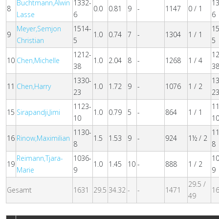
Buchtmann,Alwin
1332-
1
8
0.0
0.81
9
-
1147
0 / 1
Lasse
6
6
Meyer,Semjon
1514-
1
9
1.0
0.74
7
-
1304
1 / 1
Christian
5
5
1212-
1
10
Chen,Michelle
1.0
2.04
8
-
1268
1 / 4
38
3
1330-
1
11
Chen,Harry
1.0
1.72
9
-
1076
1 / 2
23
2
1123-
1
15
Sirapandji,Jimi
1.0
0.79
5
-
864
1 / 1
10
1
1130-
1
16
Rinow,Maximilian
1.5
1.53
9
-
924
1½ / 2
8
8
Reimann,Tjara-
1036-
1
19
1.0
1.45
10
-
888
1 / 2
Marie
9
9
29.5 /
Gesamt
1631
29.5
34.32
-
-
1471
1
49