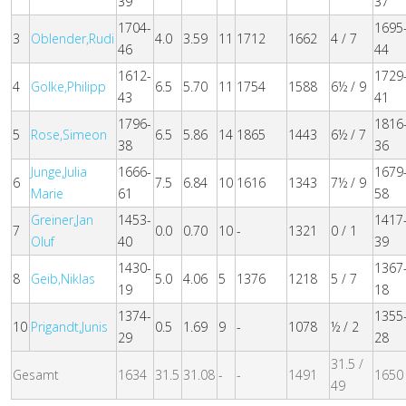
39
37
1704-
1695
3
Oblender,Rudi
4.0
3.59
11
1712
1662
4 / 7
46
44
1612-
1729
4
Golke,Philipp
6.5
5.70
11
1754
1588
6½ / 9
43
41
1796-
1816
5
Rose,Simeon
6.5
5.86
14
1865
1443
6½ / 7
38
36
Junge,Julia
1666-
1679
6
7.5
6.84
10
1616
1343
7½ / 9
Marie
61
58
Greiner,Jan
1453-
1417
7
0.0
0.70
10
-
1321
0 / 1
Oluf
40
39
1430-
1367
8
Geib,Niklas
5.0
4.06
5
1376
1218
5 / 7
19
18
1374-
1355
10
Prigandt,Junis
0.5
1.69
9
-
1078
½ / 2
29
28
31.5 /
Gesamt
1634
31.5
31.08
-
-
1491
1650
49