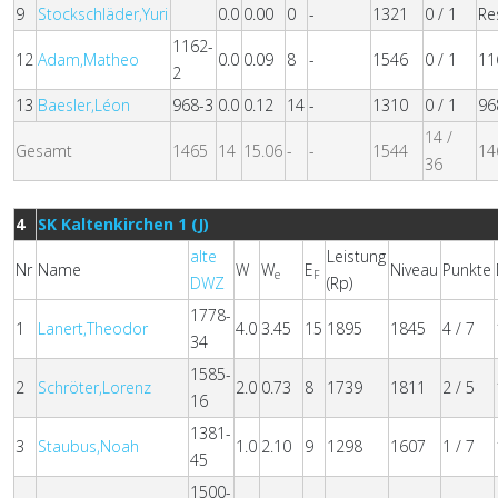
9
Stockschläder,Yuri
0.0
0.00
0
-
1321
0 / 1
Re
1162-
12
Adam,Matheo
0.0
0.09
8
-
1546
0 / 1
11
2
13
Baesler,Léon
968-3
0.0
0.12
14
-
1310
0 / 1
96
14 /
Gesamt
1465
14
15.06
-
-
1544
14
36
4
SK Kaltenkirchen 1 (J)
alte
Leistung
Nr
Name
W
W
E
Niveau
Punkte
e
F
DWZ
(Rp)
1778-
1
Lanert,Theodor
4.0
3.45
15
1895
1845
4 / 7
34
1585-
2
Schröter,Lorenz
2.0
0.73
8
1739
1811
2 / 5
16
1381-
3
Staubus,Noah
1.0
2.10
9
1298
1607
1 / 7
45
1500-