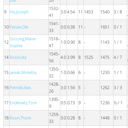
Joel
26
1532-
9
Ho,Joseph
3.0
4.54
11
1453
1540
3 / 8
41
1541-
10
Fenski,Ole
0.0
0.38
11
-
1651
0 / 1
33
Gossing,Marie-
1516-
12
1.0
0.90
8
-
1143
1 / 1
Sophie
47
1545-
14
Rosin,Ida
4.0
3.99
8
1525
1475
4 / 7
56
1350-
15
Janiak,Wioletta
1.0
0.66
6
-
1230
1 / 1
32
1428-
16
Petridis,Ilias
3.0
1.56
5
-
1262
3 / 3
26
1395-
17
Enderwitz,Tom
0.5
0.73
9
-
1236
½ / 1
9
1259-
18
Rosin,Thore
0.0
0.28
8
-
1448
0 / 1
33