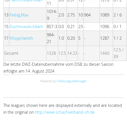
11
1014-
13
Feibig,Max
2.0
2.75
10
964
1089
2 / 6
9
15
Duchnowski,Adam
857-3
0.0
0.21
23
-
1096
0 / 1
964-
17
Khoja,Hareth
1.0
0.20
5
-
1287
1 / 2
21
12.5 /
Gesamt
1328
12.5
14.23
-
-
1440
39
Die letzte DWZ-Datenübernahme vom DSB zu dieser Saison
erfolgte am 14. August 2024
Powered by
ChessLeagueManager
The leagues shown here are displayed externally and are located
in the original on
http://www.schachverband-sh.de