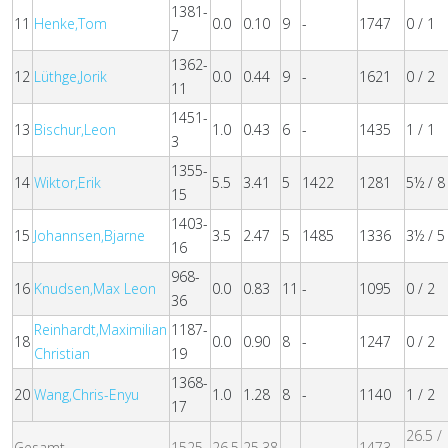
1381-
11
Henke,Tom
0.0
0.10
9
-
1747
0 / 1
7
1362-
12
Lüthge,Jorik
0.0
0.44
9
-
1621
0 / 2
11
1451-
13
Bischur,Leon
1.0
0.43
6
-
1435
1 / 1
3
1355-
14
Wiktor,Erik
5.5
3.41
5
1422
1281
5½ / 8
15
1403-
15
Johannsen,Bjarne
3.5
2.47
5
1485
1336
3½ / 5
16
968-
16
Knudsen,Max Leon
0.0
0.83
11
-
1095
0 / 2
36
Reinhardt,Maximilian
1187-
18
0.0
0.90
8
-
1247
0 / 2
Christian
19
1368-
20
Wang,Chris-Enyu
1.0
1.28
8
-
1140
1 / 2
17
26.5 /
Gesamt
1525
26.5
25.38
-
-
1473