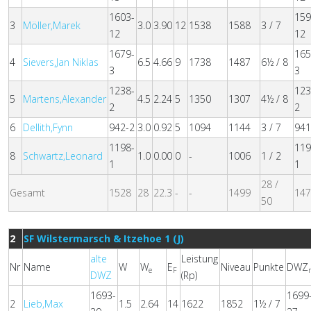
1603-
159
3
Möller,Marek
3.0
3.90
12
1538
1588
3 / 7
12
12
1679-
165
4
Sievers,Jan Niklas
6.5
4.66
9
1738
1487
6½ / 8
3
3
1238-
123
5
Martens,Alexander
4.5
2.24
5
1350
1307
4½ / 8
2
2
6
Dellith,Fynn
942-2
3.0
0.92
5
1094
1144
3 / 7
941
1198-
119
8
Schwartz,Leonard
1.0
0.00
0
-
1006
1 / 2
1
1
28 /
Gesamt
1528
28
22.3
-
-
1499
14
50
2
SF Wilstermarsch & Itzehoe 1 (J)
alte
Leistung
Nr
Name
W
W
E
Niveau
Punkte
DWZ
e
F
DWZ
(Rp)
1693-
1699
2
Lieb,Max
1.5
2.64
14
1622
1852
1½ / 7